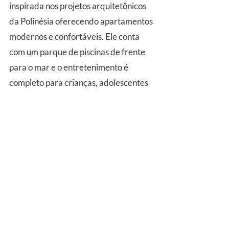
inspirada nos projetos arquitetônicos 
da Polinésia oferecendo apartamentos 
modernos e confortáveis. Ele conta 
com um parque de piscinas de frente 
para o mar e o entretenimento é 
completo para crianças, adolescentes 
e adultos para passarem dias de férias 
ou descansar da rotina agitada.
Porto de Galinhas Resort & 
Spa