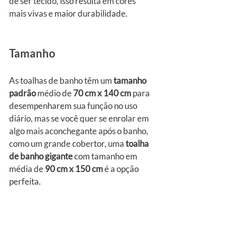
de ser tecido, isso resulta em cores 
mais vivas e maior durabilidade.
Tamanho
As toalhas de banho têm um
 tamanho 
padrão
 médio de
 70 cm x 140 cm
 para 
desempenharem sua função no uso 
diário, mas se você quer se enrolar em 
algo mais aconchegante após o banho, 
como um grande cobertor, uma 
toalha 
de banho gigante
 com tamanho em 
média de 
90 cm x 150 cm
 é a opção 
perfeita.