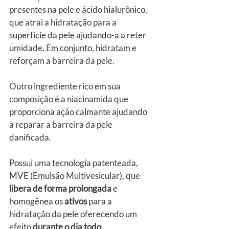
presentes na pele e ácido hialurônico, 
que atrai a hidratação para a 
superfície da pele ajudando-a a reter 
umidade. Em conjunto, hidratam e 
reforçam a barreira da pele.
Outro ingrediente rico em sua 
composição é a niacinamida que 
proporciona ação calmante ajudando 
a reparar a barreira da pele 
danificada.
Possui uma tecnologia patenteada, 
MVE (Emulsão Multivesicular), que 
libera de forma prolongada
 e 
homogênea os 
ativos
 para a 
hidratação da pele oferecendo um 
efeito 
durante o dia todo
.