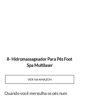
8- Hidromassageador Para Pés Foot 
Spa Multilaser
VER NA AMAZON
Quando você mergulha os pés num 
hidromassageador você sente o 
quanto precisava descansá-los. 