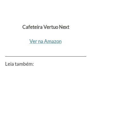
Cafeteira Vertuo Next
Ver na Amazon
Leia também:
As Melhores Cafeteiras Expresso de 
Cápsula
Melhores Cápsulas de Café Para 
Cafeteiras Expresso
Melhores Cafeteiras Elétricas