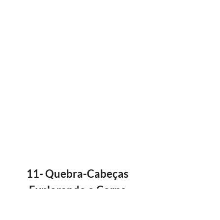
11- Quebra-Cabeças 
Explorando o Corpo 
Humano Grandão 120 