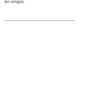
ter amigos.
11- Blocos De Bastões 