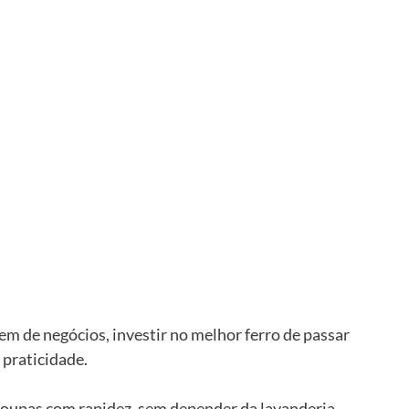
em de negócios, investir no melhor ferro de passar 
praticidade. 
roupas com rapidez, sem depender da lavanderia 