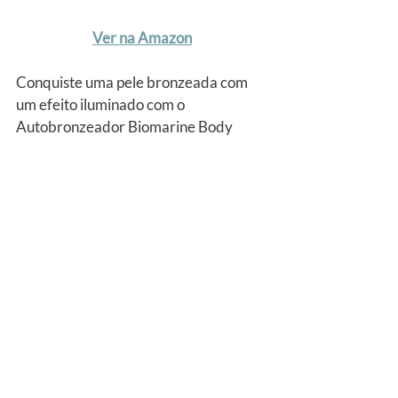
Ver na Amazon
Conquiste uma pele bronzeada com 
um efeito iluminado com o 
Autobronzeador Biomarine Body 
Bronzer. Sua fórmula livre de óleo se 
espalha de forma uniforme sobre a 
pele e seca rapidamente.