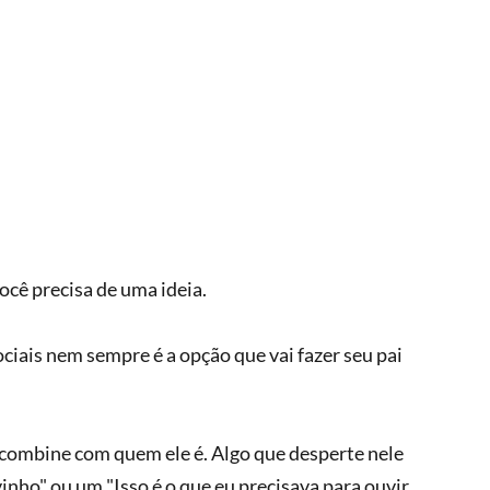
ocê precisa de uma ideia.
ciais nem sempre é a opção que vai fazer seu pai 
 combine com quem ele é. Algo que desperte nele 
inho" ou um "Isso é o que eu precisava para ouvir 