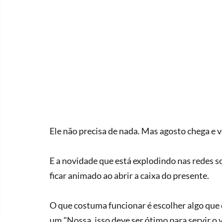
Ele não precisa de nada. Mas agosto chega e v
E a novidade que está explodindo nas redes so
ficar animado ao abrir a caixa do presente.
O que costuma funcionar é escolher algo que
um "Nossa, isso deve ser ótimo para servir o v