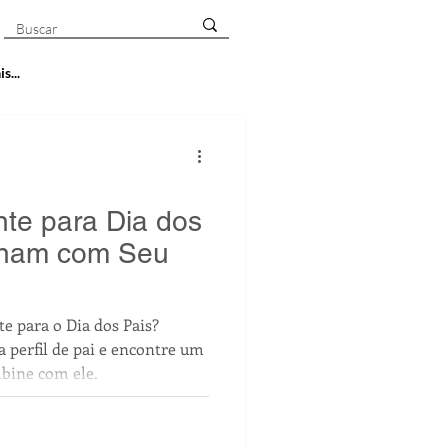
s...
nte para Dia dos
inam com Seu
e para o Dia dos Pais?
 perfil de pai e encontre um
bine com ele.