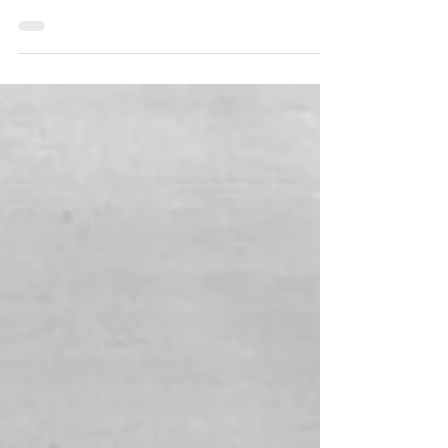
Monte um guarda-roupa de verão enxuto
com peças indispensáveis para viajar no
calor. Roupas e acessórios frescos e
elegantes. Confira!